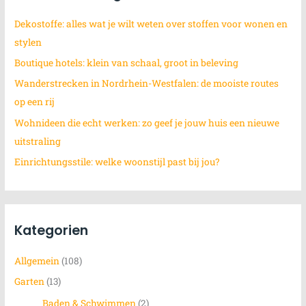
n
Dekostoffe: alles wat je wilt weten over stoffen voor wonen en
n
stylen
a
Boutique hotels: klein van schaal, groot in beleving
c
Wanderstrecken in Nordrhein-Westfalen: de mooiste routes
h
op een rij
:
Wohnideen die echt werken: zo geef je jouw huis een nieuwe
uitstraling
Einrichtungsstile: welke woonstijl past bij jou?
Kategorien
Allgemein
(108)
Garten
(13)
Baden & Schwimmen
(2)