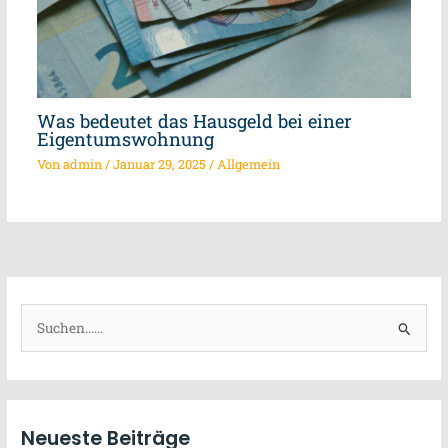
Was bedeutet das Hausgeld bei einer
Eigentumswohnung
Von
admin
/
Januar 29, 2025
/
Allgemein
S
u
c
h
Neueste Beiträge
e